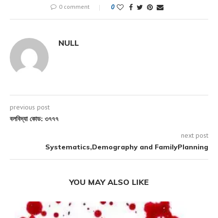
0 comment
0
NULL
previous post
বলবিদ্যা কোড: ৩৭৭৭
next post
Systematics,Demography and FamilyPlanning
YOU MAY ALSO LIKE