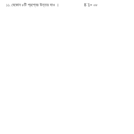
১১. যেকোন ৮টি প্রশ্নের উত্তর দাও । 8´1= ০৮