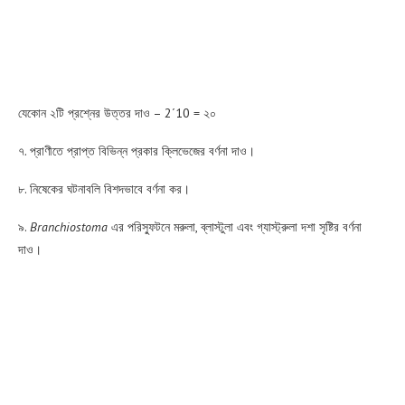
যেকোন ২টি প্রশ্নের উত্তর দাও – 2´10 = ২০
৭. প্রাণীতে প্রাপ্ত বিভিন্ন প্রকার ক্লিভেজের বর্ণনা দাও।
৮. নিষেকের ঘটনাবলি বিশদভাবে বর্ণনা কর।
৯.
Branchiostoma
এর পরিস্ফুটনে মরুলা, ব্লাস্টুলা এবং গ্যাস্ট্রুলা দশা সৃষ্টির বর্ণনা
দাও।