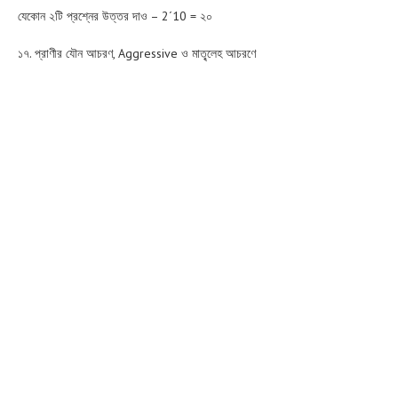
যেকোন ২টি প্রশ্নের উত্তর দাও – 2´10 = ২০
১৭. প্রাণীর যৌন আচরণ, Aggressive ও মাতৃ্লেহ আচরণে