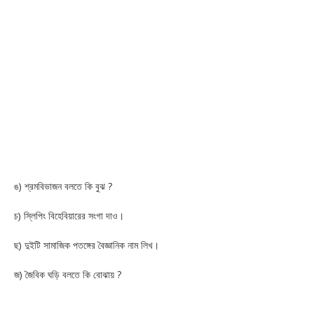
ঙ) শ্রমবিভাজন বলতে কি বুঝ ?
চ) স্লিপিং বিহেবিয়ারের সংগা দাও।
ছ) দুইটি সামাজিক পতঙ্গের বৈজ্ঞানিক নাম লিখ।
জ) জৈবিক ঘড়ি বলতে কি বোঝায় ?