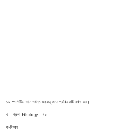
১০. স্পার্মাটিড গঠন পর্যন্ত শুক্রানু জনন প্রক্রিয়াটি বর্ণনা কর।
খ – গ্রুপ- Ethology – ৪০
ক-বিভাগ