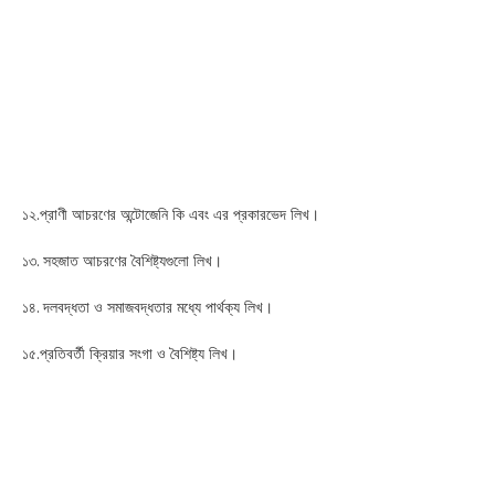
১২.প্রাণী আচরণের অন্টোজেনি কি এবং এর প্রকারভেদ লিখ।
১৩. সহজাত আচরণের বৈশিষ্ট্যগুলো লিখ।
১৪. দলবদ্ধতা ও সমাজবদ্ধতার মধ্যে পার্থক্য লিখ।
১৫.প্রতিবর্তী ক্রিয়ার সংগা ও বৈশিষ্ট্য লিখ।