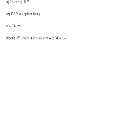
ঝ) সিন্যাপস্‌ কি ?
ঞ) FAP এর পূর্ণরুপ লিখ।
খ – বিভাগ
যেকোন ৩টি প্রশ্নের উত্তর দাও – 3´4 = ১২