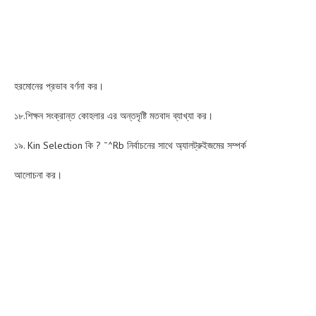
হরমোনের প্রভাব বর্ণনা কর।
১৮.শিক্ষন সংক্রান্ত কোহলার এর অন্তদৃষ্টি মতবাদ ব্যাখ্যা কর।
১৯. Kin Selection কি ? ¯^Rb নির্বাচনের সাথে অ্যালট্রুইজমের সম্পর্ক
আলোচনা কর।