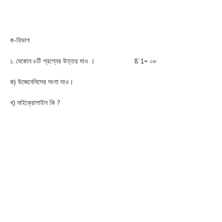
ক-বিভাগ
১. যেকোন ৮টি প্রশ্নের উত্তর দাও । 8´1= ০৮
ক) উজেনেসিসের সংগা দাও।
খ) মাইক্রোপাইল কি ?