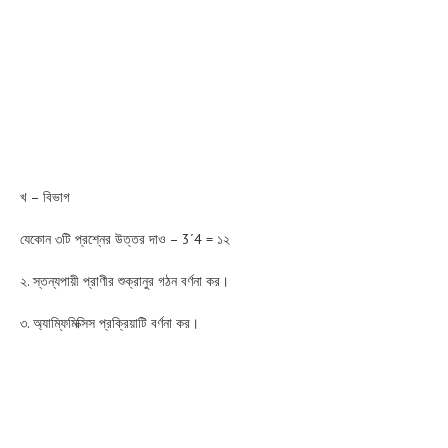
খ – বিভাগ
যেকোন ৩টি প্রশ্নের উত্তর দাও – 3´4 = ১২
২. স্তন্যপায়ী প্রাণীর শুক্রানুর গঠন বর্ণনা কর।
৩. অ্যাম্ফিমিক্সিস প্রক্রিয়াটি বর্ণনা কর।