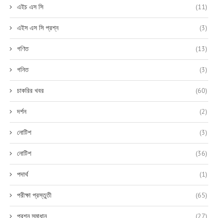
এইচ এস সি
(11)
এইস এস সি প্রশ্ন
(3)
গণিত
(13)
গনিত
(3)
চাকরির খবর
(60)
দর্শন
(2)
নোটিশ
(3)
নোটিশ
(36)
পদার্থ
(1)
পরীক্ষা প্রস্তুতী
(65)
প্রশ্ন সমাধান
(27)