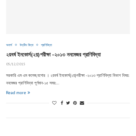
অনার্স
উদ্ভীদ বিদ্যা
প্রাণিবিদ্যা
২য়বর্ষ ইনকোর্স(২য়)পরীক্ষা -২০১৩ ননমেজর প্রাণিবিদ্যা
05/12/2015
সরকারি এম এম কলেজ,যশোর । ২য়বর্ষ ইনকোর্স(২য়)পরীক্ষা -২০১৩ প্রাণিবিদ্যা বিভাগ বিষয়:
ননমেজর প্রাণিবিদ্যা পূর্ণমান-১৫ সময়:…
Read more