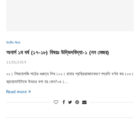
উদ্ভীদ বিদ্যা
অনার্স ১ম বর্ষ (১৭-১৮) বিষয়ঃ উদ্ভিদবিদ্যা-১ (নন মেজর)
11/01/2019
০১। লিমনোলজি পাঠের গুরুত্ব লিখ।০২। রাবার প্রক্রিয়াজাতকরণ পদ্ধতি বর্ণনা কর।০৩।
ব্রায়োফাইটাকে উভচর বলা হয় কেন?০৪।…
Read more