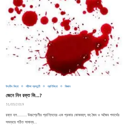
উদ্ভীদ বিদ্যা
পরীক্ষা প্রস্তুতী
প্রাণিবিদ্যা
বিজ্ঞান
জেনে নিন রক্ত কি…?
31/03/2019
রক্ত হল……… উচ্চশ্রেণীর প্রাণিদেহের এক প্রকার কোষবহুল, বহু জৈব ও অজৈব পদার্থের
সমন্বয়ে গঠিত সামান্য…