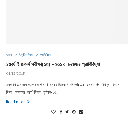
অনার্স
উদ্ভীদ বিদ্যা
প্রাণিবিদ্যা
১মবর্ষ ইনকোর্স পরীক্ষা(১ম) -২০১৪ ননমেজর প্রাণিবিদ্যা
04/12/2015
সরকারি এম এম কলেজ,যশোর । ১মবর্ষ ইনকোর্স পরীক্ষা(১ম) -২০১৪ প্রাণিবিদ্যা বিভাগ
বিষয়ঃ ননমেজর প্রাণিবিদ্যা পূর্ণমান-১৫…
Read more