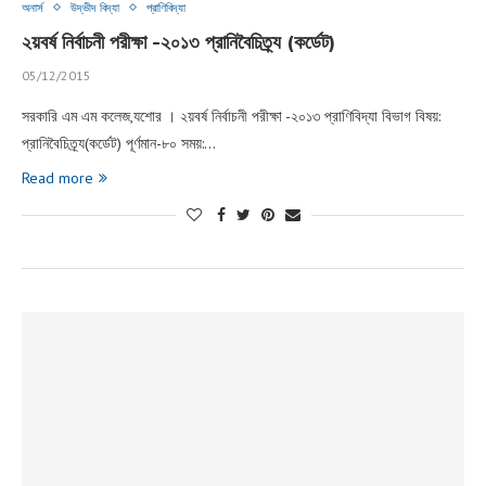
অনার্স
উদ্ভীদ বিদ্যা
প্রাণিবিদ্যা
২য়বর্ষ নির্বাচনী পরীক্ষা -২০১৩ প্রানিবৈচিত্র্য (কর্ডেট)
05/12/2015
সরকারি এম এম কলেজ,যশোর । ২য়বর্ষ নির্বাচনী পরীক্ষা -২০১৩ প্রাণিবিদ্যা বিভাগ বিষয়:
প্রানিবৈচিত্র্য(কর্ডেট) পূর্ণমান-৮০ সময়:…
Read more