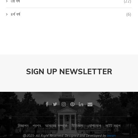
৩য় বর্ষ
(22)
৪র্থ বর্ষ
(6)
SIGN UP NEWSLETTER
বিজ্ঞাপন
প্রশ্ন
আমাদের সম্পর্কে
নীতিমালা
যোগাযোগ
সাইট ম্যাপ
@2025- All Right Reserved. Designed and Developed by
Imran