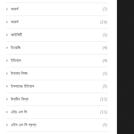
অনার্স
(7)
অনার্স
(26)
আইসিটি
(1)
ইংরেজি
(4)
ইতিহাস
(4)
ইসলাম শিক্ষা
(1)
Genetics & Animal Breeding
Cell and Molecular Biolo
ইসলামের ইতিহাস
(3)
27/12/2015
26/12/2015
উদ্ভীদ বিদ্যা
(11)
এইচ এস সি
(11)
এইস এস সি প্রশ্ন
(3)