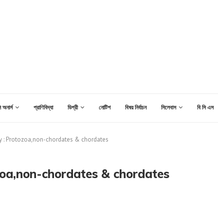
 অনার্স
প্রাণিবিদ্যা
ডিগ্রী
নোটিশ
বিষয় নির্বাচন
সিলেবাস
বি সি এস
 : Protozoa,non-chordates & chordates
oa,non-chordates & chordates