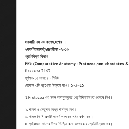
সরকারি এম এম কলেজ,যশোর ।
২য়বর্ষ ইনকোর্স(২য়)পরীক্ষা -২০১৩
প্রাণিবিদ্যা বিভাগ
বিষয়: (Comparative Anatomy : Protozoa,non-chordates &
বিষয় কোডঃ 3163
পূর্ণমান-১৫ সময়: ৪০ মিনিট
যেকোন ৩টি প্রশ্নের উত্তর দাও। 5×3=15
1.Protozoa এর চলন অঙ্গানুসমূহের শ্রেণীবিন্যাসগত গুরুত্ব লিখ।
২. পলিপ ও মেডুসার মধ্যে পার্থক্য লিখ।
৩. পালক কি ? একটি আদর্শ পালকের গঠন বর্ণনা কর।
৪. সেন্ট্রামের গঠনের উপর ভিত্তি করে কশেরুকার শ্রেনিবিন্যাস কর।