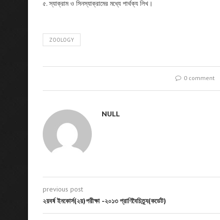
৫. স্যাক্রাম ও সিনস্যাক্রামের মধ্যে পার্থক্য লিখ।
ZOOLOGY
0 comment
NULL
previous post
২য়বর্ষ ইনকোর্স(২য়)পরীক্ষা -২০১৩ প্রাণিবৈচিত্র্য(কর্ডেট)