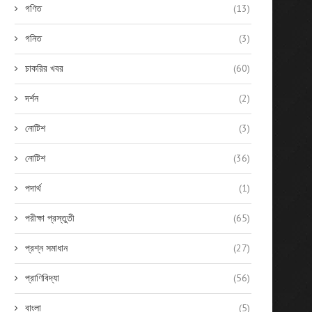
গণিত
(13)
গনিত
(3)
চাকরির খবর
(60)
দর্শন
(2)
নোটিশ
(3)
নোটিশ
(36)
পদার্থ
(1)
পরীক্ষা প্রস্তুতী
(65)
প্রশ্ন সমাধান
(27)
প্রাণিবিদ্যা
(56)
বাংলা
(5)