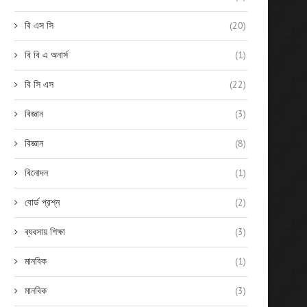
বি এস সি
(20)
বি বি এ অনার্স
(1)
বি সি এস
(22)
বিজ্ঞান
(3)
বিজ্ঞান
(8)
বিনোদন
(1)
বোর্ড প্রশ্ন
(2)
ব্যবসায় শিক্ষা
(3)
মানবিক
(1)
মানবিক
(3)