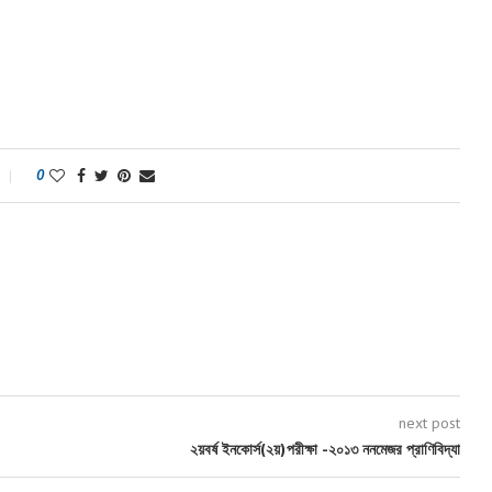
0
next post
২য়বর্ষ ইনকোর্স(২য়)পরীক্ষা -২০১৩ ননমেজর প্রাণিবিদ্যা