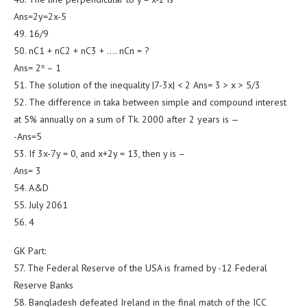
Ans=2y=2x-5
49. 16/9
50. nC1 + nC2 + nC3 + …. nCn = ?
Ans= 2ⁿ – 1
51. The solution of the inequality |7-3x| < 2 Ans= 3 > x > 5/3
52. The difference in taka between simple and compound interest
at 5% annually on a sum of Tk. 2000 after 2 years is —
-Ans=5
53. If 3x-7y = 0, and x+2y = 13, then y is –
Ans= 3
54. A&D
55. July 2061
56. 4
GK Part:
57. The Federal Reserve of the USA is framed by -12 Federal
Reserve Banks
58. Bangladesh defeated Ireland in the final match of the ICC