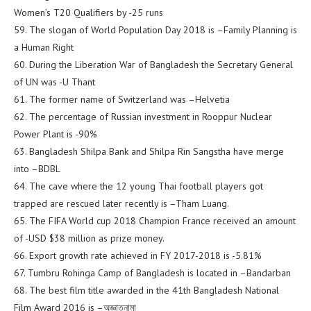
Women’s T20 Qualifiers by -25 runs
59. The slogan of World Population Day 2018 is –Family Planning is
a Human Right
60. During the Liberation War of Bangladesh the Secretary General
of UN was -U Thant
61. The former name of Switzerland was –Helvetia
62. The percentage of Russian investment in Rooppur Nuclear
Power Plant is -90%
63. Bangladesh Shilpa Bank and Shilpa Rin Sangstha have merge
into –BDBL
64. The cave where the 12 young Thai football players got
trapped are rescued later recently is –Tham Luang.
65. The FIFA World cup 2018 Champion France received an amount
of -USD $38 million as prize money.
66. Export growth rate achieved in FY 2017-2018 is -5.81%
67. Tumbru Rohinga Camp of Bangladesh is located in –Bandarban
68. The best film title awarded in the 41th Bangladesh National
Film Award 2016 is –অজ্ঞাতনামা