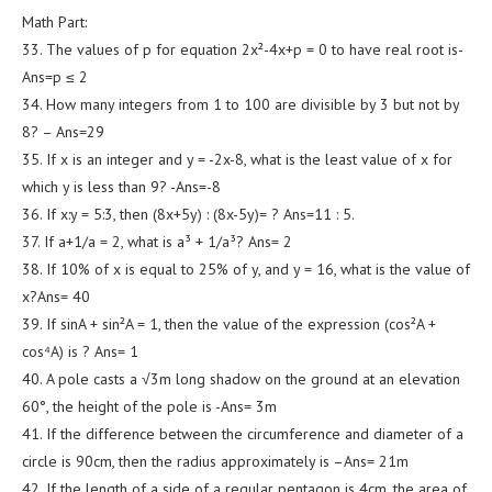
Math Part:
33. The values of p for equation 2x²-4x+p = 0 to have real root is-
Ans=p ≤ 2
34. How many integers from 1 to 100 are divisible by 3 but not by
8? – Ans=29
35. If x is an integer and y = -2x-8, what is the least value of x for
which y is less than 9? -Ans=-8
36. If x:y = 5:3, then (8x+5y) : (8x-5y)= ? Ans=11 : 5.
37. If a+1/a = 2, what is a³ + 1/a³? Ans= 2
38. If 10% of x is equal to 25% of y, and y = 16, what is the value of
x?Ans= 40
39. If sinA + sin²A = 1, then the value of the expression (cos²A +
cos⁴A) is ? Ans= 1
40. A pole casts a √3m long shadow on the ground at an elevation
60°, the height of the pole is -Ans= 3m
41. If the difference between the circumference and diameter of a
circle is 90cm, then the radius approximately is –Ans= 21m
42. If the length of a side of a regular pentagon is 4cm, the area of