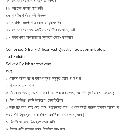
৪৫. বাংলাদেশের জাতীয় প্রতীক- শাপলা
৪৬. ভারতের মুদ্রার নাম-রুপি
৪৭. পৃথিবীর দীর্ঘতম নদী-নীলনদ
৪৮. নায়াগ্রা জলপ্রপাত কোথায়- যুক্তরাষ্ট্র
৪৯. বাংলাদেশের সাথে কয়টি দেশের সীমান্ত আছে- ২টি
৫০. জনসংখ্যায় বাংলাদেশের ক্ষুদ্রতম জেলা- বান্দরবান
Combined 5 Bank Officer Full Question Solution in below:
Full Solution:
Solved By Jobstestbd.com
বাংলা:
১. যেটিকে বাংলা বর্গের যথাযথ ক্রম অনুসৃত হয়নি- র ল ব ম
২. শামখোল হলো-পাখি
৩. নিচের যে শব্দে ভুলভাবে ণ-ত্ব বিধান প্রয়োগ হয়েছে- আবর্তণ (সঠিক হবে- আবর্তন)
৪. বিসর্গ সন্ধির একটি উদাহরণ- জ্যোতিরিন্দ্র
৫.আমি মরু-কবি গাহি সেই বেদে-বেদুঈনদের গান। এখানে কাজী নজরুল ইসলাম আরো যে
কয়টি যতিচিহ্ন ব্যবহার করেছিল- একটি (গান এর পরে , হবে )
৬. বিদেশী অব্যয়ের উদাহরণ হলো-অপিচ
৭. নিচের যেটি সম্বন্ধ পদের বিভক্তি নয়- কার