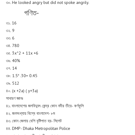
৩০. He looked angry but did not spoke angrily.
গণিত-
৩১. 16
৩২. 9
৩৩. 6
৩৪. 780
৩৫. 3x^2 + 11x +6
৩৬. 40%
৩৭. 14
৩৮. 1.5* .30= 0.45
৩৯. 512
৪০. (x +2a) ( y+3a)
সাধারণ জ্ঞানঃ
৪১. বাংলাদেশের জলবিদ্যুৎ কেন্দ্র কোন নদীর তীরে- কর্ণফুলি
৪২. জনসংখ্যায় বিশ্বে বাংলাদেশ- ৮ম
৪৩. কোন জেলায় বেশি বৃষ্টিপাত হয়- সিলেট
৪৪. DMP- Dhaka Metropolitan Police