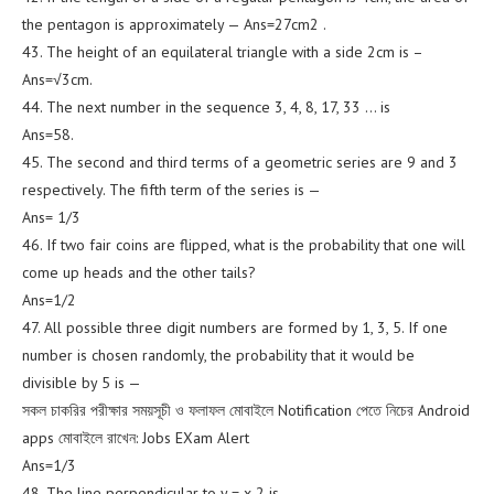
the pentagon is approximately — Ans=27cm2 .
43. The height of an equilateral triangle with a side 2cm is –
Ans=√3cm.
44. The next number in the sequence 3, 4, 8, 17, 33 … is
Ans=58.
45. The second and third terms of a geometric series are 9 and 3
respectively. The fifth term of the series is —
Ans= 1/3
46. If two fair coins are flipped, what is the probability that one will
come up heads and the other tails?
Ans=1/2
47. All possible three digit numbers are formed by 1, 3, 5. If one
number is chosen randomly, the probability that it would be
divisible by 5 is —
সকল চাকরির পরীক্ষার সময়সূচী ও ফলাফল মোবাইলে Notification পেতে নিচের Android
apps মোবাইলে রাখেন: Jobs EXam Alert
Ans=1/3
48. The line perpendicular to y = x-2 is