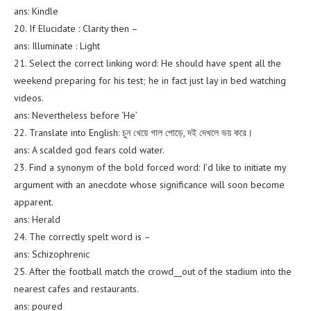
ans: Kindle
20. If Elucidate : Clarity then –
ans: Illuminate : Light
21. Select the correct linking word: He should have spent all the
weekend preparing for his test; he in fact just lay in bed watching
videos.
ans: Nevertheless before ‘He’
22. Translate into English: চুন খেয়ে গাল পোড়ে, দই দেখলে ভয় করে।
ans: A scalded god fears cold water.
23. Find a synonym of the bold forced word: I’d like to initiate my
argument with an anecdote whose significance will soon become
apparent.
ans: Herald
24. The correctly spelt word is –
ans: Schizophrenic
25. After the football match the crowd__out of the stadium into the
nearest cafes and restaurants.
ans: poured