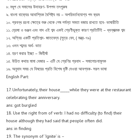
৮. মধুপ যে সমাসের উদাহরণ- উপপদ তৎপুরুষ
৯. বাংলা বাক্যের আবাশ্যিক বৈশিষ্ট্য নয় – অপরিবর্তনযোগ্য পদ ক্রম
১০. প্রবন্ধ রচনা ক্ষেত্রে শুরু থেকে শেষ পর্যন্ত সমতা বজায় রাখতে হবে- ভাষারীতি
১১. হ্রেষা ও গুঞ্জন এবং নাদ এই শব্দ একই শ্রেণীভুক্ত কারণ প্রতিটিই – ধ্বন্যাত্মক শব্দ
১২. অগ্নির একটি প্রতিশব্দ- জাতবেদ্য (সুত্র বেদ, ( মন্ত্র-৭৯)
১৩. ওদন শব্দের অর্থ- ভাত
১৪. হরণ করার ইচ্ছা – জিহীর্ষা
১৫. উচিত কথায় মামা বেজার – এটি যে শ্রেণির প্রবাদ – সমালোচনামূলক
১৬. অনুবাদ সময় যে বিষয়ের প্রতি বিশেষ দৃষ্টি দেওয়া আবশ্যক- সরল ভাষা
English Part:
17. Unfortunately, their house_____while they were at the restaurant
celebrating their anniversary.
ans: got burgled
18. Use the right from of verb: I had no difficulty (to find) their
house although they had said that people often did.
ans: in finding
19. The synonym of ‘Ignite’ is –