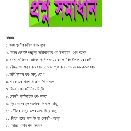
বাংলাঃ
১. বন্য শব্দটির চলিত রূপ- বুনো
২. নিচের কোনটি শরত্চন্দ্র চট্টোপাধ্যায় এর উপন্যাস- শেষ প্রশ্ন
৩. বাংলা সাহিত্যে ভোরের পাখি বলা হয় কাকে- বিহারীলাল চক্রবর্তী
৪. রবীন্দ্রনাথ ঠাকুর কত সালে নোবেল পুরস্কার লাভ করেন-১৯১৩ সালে
৫. তুর্কি ভাষার শব্দ- চাকু, তোপ
৬. গায়ক এর সন্ধি বিচ্ছেদ- গৈ + অক
৭. বিদ্বান এর স্ত্রীলিঙ্গ- বিদূষী
৮. কোনটি সমষ্টিবাচক শব্দ- জনতা
৯. ক্রিয়াপদের মূল অংশকে কি বলে- ধাতু
১০. মৌলিক ধাতুর অপর নাম- সিদ্ধ ধাতু
১১. বিহগ শব্দের সমার্থক নয় কোনটি- প্রসূন
১২. আমরা কোন পদ- সর্বনাম