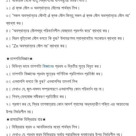
১। আকরিক থেকে ধাতু নিষ্কাশনের ধাপসমূহের বিবরণ দাও।
২। d ব্লক মৌল ও অবস্থান্তর মৌলের পার্থক্য লিখ।
৩। “সকল অবস্থান্তর মৌলই d ব্লক মৌল কিন্তু সকল d ব্লক মৌল অবস্থান্তর মৌল নয়”
ব্যাখ্যা কর।
৪। “অবস্থান্তর মৌলসমূহ পরিবর্তনশীল যোজ্যতা প্রদর্শন করে” ব্যাখ্যা কর।
৫। বিরল মৃত্তিকা মৌল বলতে কি বুঝ? উদাহরণসহ ল্যান্থানাইড সংকোচন ব্যাখ্যা কর।
৬। “Zn অবস্থান্তর মৌল নয়” ব্যাখ্যা কর।
★তাপগতিবিজ্ঞান★
১। বিভিন্ন ভাবে তাপগতি
বিজ্ঞানের
প্রথম ও দ্বিতীয় সুত্র বিবৃত কর।
২। তাপগতি বিজ্ঞানের প্রথম সুত্রের গাণিতিক প্রতিপাদন প্রতিষ্ঠা কর।
৩। এনথালপি বলতে কি বুঝ? এনথালপির তাৎপর্য লিখ
৫। দেখাও যে, জুল-থমসন সম্প্রসারণে এনথালপির কোন পরিবর্তন হয় না।
৬। গিবস্-হেলমোজ সমীকরণ প্রতিষ্ঠিত কর।
৭। প্রমাণ কর যে, স্থির তাপমাত্রায় কোন আদর্শ গ্যাসের অভ্যন্তরীণ শক্তি এর আয়তনের
উপর নির্ভরশীল নয়।
★রাসায়নিক বিক্রিয়ার হার★
১। বিক্রিয়ার ক্রম ও আনবিকতার মধ্যে পার্থক্য লিখ।
২। দেখাও যে, প্রথম ক্রম বিক্রিয়ার অর্ধায়ু প্রারম্ভিক ঘনমাত্রার উপর নির্ভরশীল নয়।