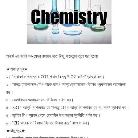
অনার্স ২য় বর্ষের নন-মেজর রসায়ন হতে কিছু সাজেশন্স তুলে ধরা হলোঃ
★অধাতুসমূহ★
১। “সাধারণ তাপমাত্রায় CO2 গ্যাস কিন্তু SiO2 কঠিন” ব্যাখ্যা কর।
২। আন্তঃহ্যালোজেন যৌগ কাকে বলে? আন্তঃহ্যালোজেন যৌগের প্রকারভেদ আলোচনা
কর।
৩। ক্লোরিনের অসামঞ্জস্যতা বিক্রিয়া বর্ণনা কর।
৪। SiCl4 আর্দ্র বিশ্লেষিত হয় কিন্তু CCl4 আর্দ্র বিশ্লেষিত হয় না কেন? ব্যাখ্যা কর।
৫। ব্রাইন কি? ব্রাইন থেকে ক্লোরিন উৎপাদনের মূলনীতি বর্ণনা কর।
৬। “Cl2 জারক ও বিরঞ্জক হিসেবে ক্রিয়া করে” ব্যাখ্যা কর।
★ধাতুসমূহ★