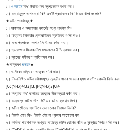
১।
এনজাইম
কি? উদাহরণসহ স্বপ্রভাবন বর্ণনা কর।
২। অত্যানুকূল তাপমাত্রা কি? একটি প্রভাবকের কি কি গুন থাকা দরকার?
★কঠিন পদার্থসমূহ★
১। দানাদার ও অদানাদার পদার্থের মধ্যে পার্থক্য লিখ।
২। চিত্রসহ সিজিয়াম ক্লোরাইডের স্ফটিকের বর্ণনা দাও।
৩। সাত প্রকারের কেলাস সিস্টেমের বর্ণনা দাও।
৪। প্রয়োগসহ মিতসারলিশ সমরুপতার নীতি ব্যাখ্যা কর।
৫। ব্রাগের সমীকরণ প্রতিপাদন কর।
★সন্নিবেশ
রসায়ন
★
১। ভার্নারের সন্নিবেশ তত্ত্বের বর্ণনা দাও।
২। নিম্নলিখিত জটিল যৌগসমূহের কেন্দ্রীয় ধাতব আয়নের মুখ্য ও গৌণ যোজনী নির্ণয় করঃ
[Co(NH3)4Cl2]Cl, [Pt(NH3)2]Cl4
৩। লিগ্যান্ড কি? ভার্নারের তত্ত্বের সীমাবদ্ধতা বর্ণনা কর।
৪। অন্তঃস্থ জটিল যৌগ কি? এর ধর্ম ও ব্যবহার লিখ।
৫। জটিল যৌগের স্থায়িত্ব কোন কোন নিয়ামক নির্ভর?
৬। চিলেট যৌগ কি? চিলেট যৌগের প্রভাব আলোচনা কর।
৭। কার্যকর পারমাণবিক সংখ্যার সাহায্যে জটিল যৌগের গঠন ও সুস্থিতি নির্ণয় বর্ণনা কর।
৮। [FeF6]4- প্যারা চুম্বকীয় কিন্তু [Fe(CN)6]4- ডায়াচুম্বকীয় ব্যাখ্যা কর।