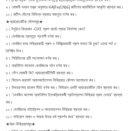
৯। যোজনী বন্ধন তত্ত্ব অনুসারে K4[Fe(CN)6] জটিলের জ্যামিতিক আকৃতি ব্যাখ্যা কর।
১০। জটিল যৌগের বিভিন্ন প্রকার সমাণুতা বর্ণনা কর।
★অ্যারোমেটিক যৌগসমূহ★
১। টলুইনে বিদ্যমান -CH3 গ্রুপ অর্থো-প্যারা নির্দেশক কেন?
২। বেনজিনের প্রস্তুত প্রণালী বর্ণনা কর।
৩। বেনজিন বলয় সক্রিয়কারী গ্রুপ ও নিস্ক্রিয়কারী গ্রুপ বলতে কি বুঝ? এদের শর্ত ও
বৈশিষ্ট্য লিখ।
৪। পিরিডিনের দুটি সংশ্লেষণ বর্ণনা কর।
৫। অরবিটাল মতবাদে বেনজিনের গঠন বর্ণনা কর।
৬। গৌণ যোজনী কি? অ্যারোমেটিসিটি ব্যাখ্যা কর।
৭। ফিডেল-ক্রাফট অ্যালকাইলেশন বিক্রিয়ার কৌশল আলোচনা কর।
৮। উদাহরণসহ হাকেল নীতি বর্ণনা কর। ফিউরান একটি অ্যারোমেটিক যৌগ ব্যাখ্যা কর।
৯। “বেনজিন অপেক্ষা অ্যানিলিন ইলেকট্রনাকর্ষী প্রতিস্থাপন বিক্রিয়া দ্রুত দেখায়” ব্যাখ্যা
কর।
১০। বেনজিনের নাইট্রেশন ও সালফোনেশন বিক্রিয়া ব্যাখ্যা কর।
১১। পাইরোল অম্ল ও ক্ষারক উভয় ধর্ম প্রদর্শন করে” ব্যাখ্যা কর।
★জৈব বিক্রিয়াসমূহ★