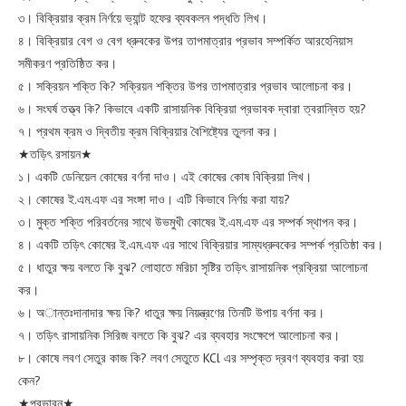
৩। বিক্রিয়ার ক্রম নির্ণয়ে ভ্যান্ট হফের ব্যবকলন পদ্ধতি লিখ।
৪। বিক্রিয়ার বেগ ও বেগ ধ্রুবকের উপর তাপমাত্রার প্রভাব সম্পর্কিত আরহেনিয়াস
সমীকরণ প্রতিষ্ঠিত কর।
৫। সক্রিয়ন শক্তি কি? সক্রিয়ন শক্তির উপর তাপমাত্রার প্রভাব আলোচনা কর।
৬। সংঘর্ষ তত্ত্ব কি? কিভাবে একটি রাসায়নিক বিক্রিয়া প্রভাবক দ্বারা ত্বরান্বিত হয়?
৭। প্রথম ক্রম ও দ্বিতীয় ক্রম বিক্রিয়ার বৈশিষ্ট্যের তুলনা কর।
★তড়িৎ রসায়ন★
১। একটি ডেনিয়েল কোষের বর্ণনা দাও। এই কোষের কোষ বিক্রিয়া লিখ।
২। কোষের ই.এম.এফ এর সংঙ্গা দাও। এটি কিভাবে নির্ণয় করা যায়?
৩। মুক্ত শক্তি পরিবর্তনের সাথে উভমুখী কোষের ই.এম.এফ এর সম্পর্ক স্থাপন কর।
৪। একটি তড়িৎ কোষের ই.এম.এফ এর সাথে বিক্রিয়ার সাম্যধ্রুবকের সম্পর্ক প্রতিষ্ঠা কর।
৫। ধাতুর ক্ষয় বলতে কি বুঝ? লোহাতে মরিচা সৃষ্টির তড়িৎ রাসায়নিক প্রক্রিয়া আলোচনা
কর।
৬। অান্তঃদানাদার ক্ষয় কি? ধাতুর ক্ষয় নিয়ন্ত্রণের তিনটি উপায় বর্ণনা কর।
৭। তড়িৎ রাসায়নিক সিরিজ বলতে কি বুঝ? এর ব্যবহার সংক্ষেপে আলোচনা কর।
৮। কোষে লবণ সেতুর কাজ কি? লবণ সেতুতে KCl এর সম্পৃক্ত দ্রবণ ব্যবহার করা হয়
কেন?
★প্রভাবন★