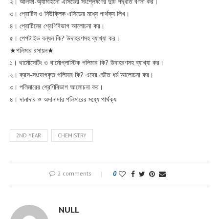
২। আলফা-অ্যামাইনো এসিডের সংশ্লেষণের দুটি পদ্ধতি বর্ণনা কর।
৩। প্রোটিন ও নিউক্লিক এসিডের মধ্যে পার্থক্য লিখ।
৪। প্রোটিনের শ্রেণিবিভাগ আলোচনা কর।
৫। পেপটাইড বন্ধন কি? উদাহরণসহ ব্যাখ্যা কর।
★পলিমার রসায়ন★
১। থার্মোসেটিং ও থার্মোপ্লাস্টিক পলিমার কি? উদাহরণসহ ব্যাখ্যা কর।
২। ক্রস-সংযোগকৃত পলিমার কি? এদের ভৌত ধর্ম আলোচনা কর।
৩। পলিমারের শ্রেণিবিভাগ আলোচনা কর।
৪। দানাদার ও অদানাদার পলিমারের মধ্যে পার্থক্য
2ND YEAR
CHEMISTRY
2 comments
0
NULL